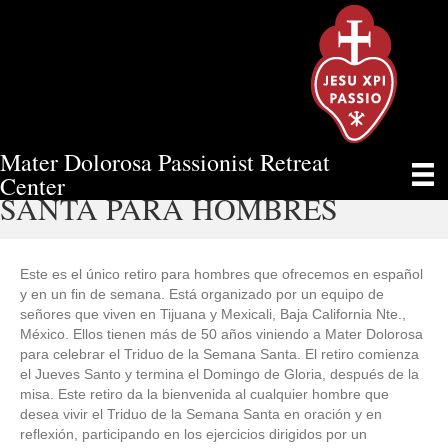
Mater Dolorosa Passionist Retreat
EL RETIRO DE LA SEMANA
Center
SANTA PARA HOMBRES
Este es el único retiro para hombres que ofrecemos en español
y en un fin de semana. Está organizado por un equipo de
señores que viven en Tijuana y Mexicali, Baja California Nte.,
México. Ellos tienen más de 50 años viniendo a Mater Dolorosa
para celebrar el Triduo de la Semana Santa. El retiro comienza
el Jueves Santo y termina el Domingo de Gloria, después de la
misa. Este retiro da la bienvenida al cualquier hombre que
desea vivir el Triduo de la Semana Santa en oración y en
reflexión, participando en los ejercicios dirigidos por un