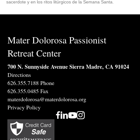
sacerdote y en los ritos litúrgicos de la Semana Santa.
Mater Dolorosa Passionist
Retreat Center
700 N. Sunnyside Avenue Sierra Madre, CA 91024
Directions
626.355.7188 Phone
626.355.0485 Fax
materdolorosa@materdolorosa.org
Privacy Policy